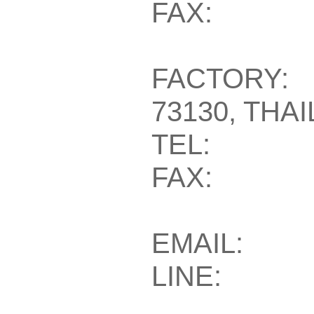
FAX: +66
FACTORY:
73130, THA
TEL: +66
FAX: +66
EMAIL: ma
LINE: @t