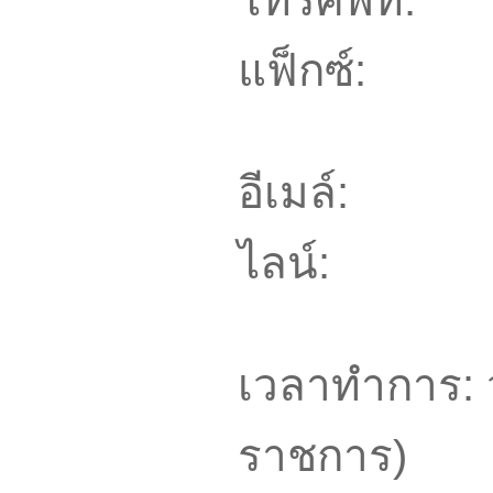
โทรศัพท์: 0
แฟ็กซ์: 0
อีเมล์: m
ไลน์: @t
เวลาทำการ: ว
ราชการ)